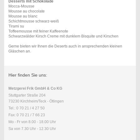
Desserts mit Schokolade
Mocca-Mousse
Mousse au chocolate
Mousse au blanc
Schichtmousse schwarz-weiß
Tirami su
Toffeemousse mit feiner Kaffeenote
Schwarzwälder Kirsch Creme mit dunklem Bisquite und Kirschen
Gerne bieten wir Ihnen die Deserts auch in ansprechenden kleinen
Gläschen an.
Hier finden Sie uns:
Metzgerei Frik GmbH & Co KG
Stuttgarter Straße 204
73230 Kirchheim/Teck - Ötlingen
Tel.: 0 70 21 / 4 27 50
Fax: 0 70 21 / 7 66 23
Mo - Fr von 8.00 - 18.00 Uhr
Sa von 7.30 Uhr - 12.30 Uhr